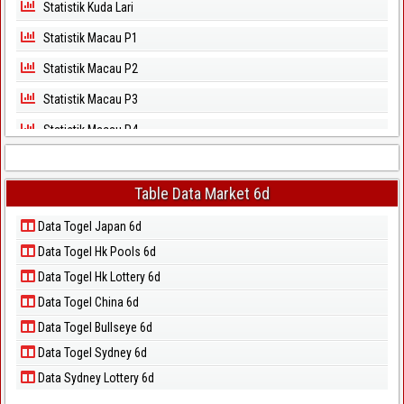
Statistik Kuda Lari
Statistik Macau P1
Statistik Macau P2
Statistik Macau P3
Statistik Macau P4
Statistik Macau P5
Statistik Magnum Cambodia
Table Data Market 6d
Statistik North Carolina Day
Data Togel Japan 6d
Data Togel Hk Pools 6d
Statistik North Carolina Evening
Data Togel Hk Lottery 6d
Statistik Pcso
Data Togel China 6d
Statistik Sao Paulo
Data Togel Bullseye 6d
Statistik Singapore
Data Togel Sydney 6d
Statistik Sydney
Data Sydney Lottery 6d