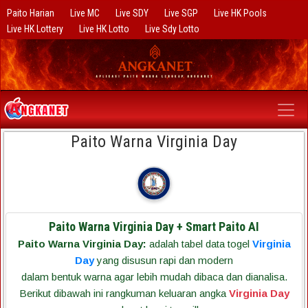
Paito Harian
Live MC
Live SDY
Live SGP
Live HK Pools
Live HK Lottery
Live HK Lotto
Live Sdy Lotto
Paito Warna Virginia Day
Paito Warna Virginia Day + Smart Paito AI
Paito Warna Virginia Day:
adalah tabel data togel
Virginia
Day
yang disusun rapi dan modern
dalam bentuk warna agar lebih mudah dibaca dan dianalisa.
Berikut dibawah ini rangkuman keluaran angka
Virginia Day