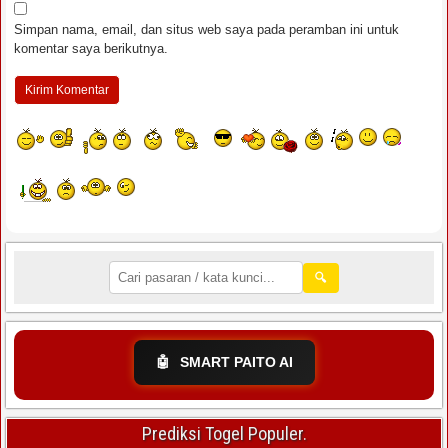
Simpan nama, email, dan situs web saya pada peramban ini untuk
komentar saya berikutnya.
🔍
🤖
SMART PAITO AI
Prediksi Togel Populer.