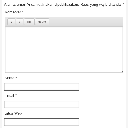
Alamat email Anda tidak akan dipublikasikan.
Ruas yang wajib ditandai
*
Komentar
*
Nama
*
Email
*
Situs Web