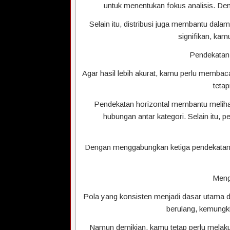
untuk menentukan fokus analisis. De
Selain itu, distribusi juga membantu dalam
signifikan, kamu
Pendekatan
Agar hasil lebih akurat, kamu perlu membaca
tetap
Pendekatan horizontal membantu melihat
hubungan antar kategori. Selain itu,
Dengan menggabungkan ketiga pendekatan
Mengi
Pola yang konsisten menjadi dasar utama da
berulang, kemungki
Namun demikian, kamu tetap perlu melak