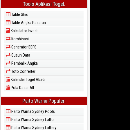
Tools Aplikasi Togel.
Table Shio
Table Angka Pasaran
Kalkulator Invest
Kombinasi
Generator BBFS
Susun Data
Pembalik Angka
Toto Conferter
Kalender Togel Abadi
Pola Dasar All
Paito Warna Populer.
Paito Warna Sydney Pools
Paito Warna Sydney Lotto
Paito Warna Sydney Lottery