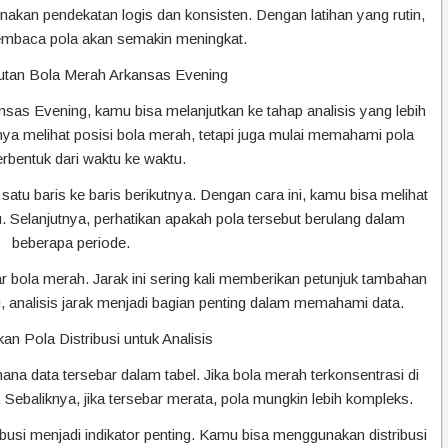
kan pendekatan logis dan konsisten. Dengan latihan yang rutin,
baca pola akan semakin meningkat.
jutan Bola Merah Arkansas Evening
as Evening, kamu bisa melanjutkan ke tahap analisis yang lebih
ya melihat posisi bola merah, tetapi juga mulai memahami pola
erbentuk dari waktu ke waktu.
atu baris ke baris berikutnya. Dengan cara ini, kamu bisa melihat
 Selanjutnya, perhatikan apakah pola tersebut berulang dalam
beberapa periode.
tar bola merah. Jarak ini sering kali memberikan petunjuk tambahan
tu, analisis jarak menjadi bagian penting dalam memahami data.
n Pola Distribusi untuk Analisis
na data tersebar dalam tabel. Jika bola merah terkonsentrasi di
 Sebaliknya, jika tersebar merata, pola mungkin lebih kompleks.
usi menjadi indikator penting. Kamu bisa menggunakan distribusi