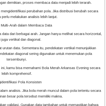
ngan demikian, proses membaca data menjadi lebih terarah.
 mengidentifikasi perubahan pola. Jika distribusi berubah secara
 perlu melakukan analisis lebih lanjut.
 Multi-Arah dalam Membaca Data
 data dari berbagai arah. Jangan hanya melihat secara horizontal,
i juga vertikal dan diagonal.
 urutan data. Sementara itu, pendekatan vertikal menunjukkan
 pendekatan diagonal sering digunakan untuk menemukan pola
tersembunyi.
 ini, kamu bisa memahami Bola Merah Arkansas Evening secara
lebih komprehensif.
dentifikasi Pola Konsisten
lam analisis. Jika bola merah muncul dalam pola tertentu secara
nan besar pola tersebut memiliki makna.
ukan validasi. Gunakan data tambahan untuk memastikan bahwa