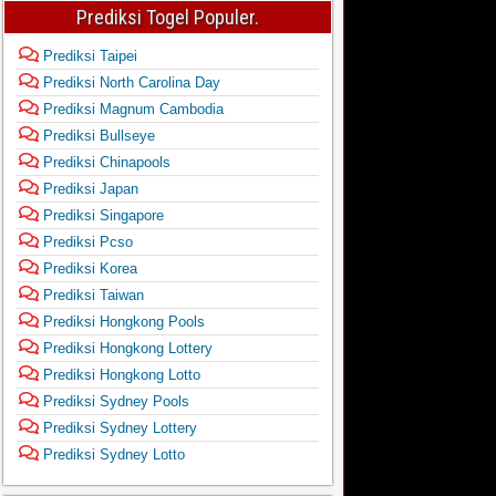
Prediksi Togel Populer.
Prediksi Taipei
Prediksi North Carolina Day
Prediksi Magnum Cambodia
Prediksi Bullseye
Prediksi Chinapools
Prediksi Japan
Prediksi Singapore
Prediksi Pcso
Prediksi Korea
Prediksi Taiwan
Prediksi Hongkong Pools
Prediksi Hongkong Lottery
Prediksi Hongkong Lotto
Prediksi Sydney Pools
Prediksi Sydney Lottery
Prediksi Sydney Lotto