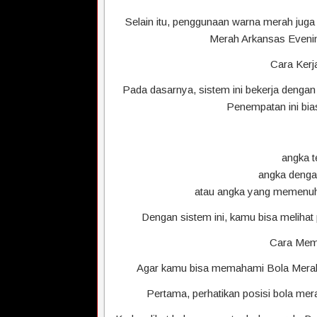
Selain itu, penggunaan warna merah jug
Merah Arkansas Evening
Cara Kerj
Pada dasarnya, sistem ini bekerja denga
Penempatan ini bias
angka t
angka dengan
atau angka yang memenuhi 
Dengan sistem ini, kamu bisa melihat
Cara Mem
Agar kamu bisa memahami Bola Merah 
Pertama, perhatikan posisi bola mera