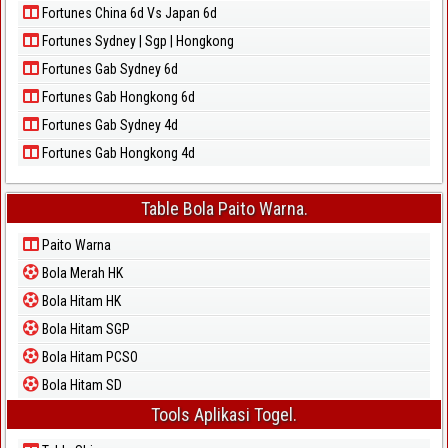
Fortunes China 6d Vs Japan 6d
Fortunes Sydney | Sgp | Hongkong
Fortunes Gab Sydney 6d
Fortunes Gab Hongkong 6d
Fortunes Gab Sydney 4d
Fortunes Gab Hongkong 4d
Table Bola Paito Warna.
Paito Warna
Bola Merah HK
Bola Hitam HK
Bola Hitam SGP
Bola Hitam PCSO
Bola Hitam SD
Tools Aplikasi Togel.