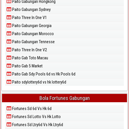
Paito Gabungan Hongkong
Paito Gabungan Sydney
Paito Three In One V1
Paito Gabungan Georgia
Paito Gabungan Morocco
Paito Gabungan Tennesse
Paito Three In One V2
Paito Gab Toto Macau
Paito Gab 5 Market
Paito Gab Sdy Pools 6d vs Hk Pools 6d
Paito sdylottery6d vs hk lottery6d
Bola Fortunes Gabungan
Fortunes Sd 6d Vs Hk 6d
Fortunes Sd Lotto Vs Hk Lotto
Fortunes Sd Ltry6d Vs Hk Ltry6d