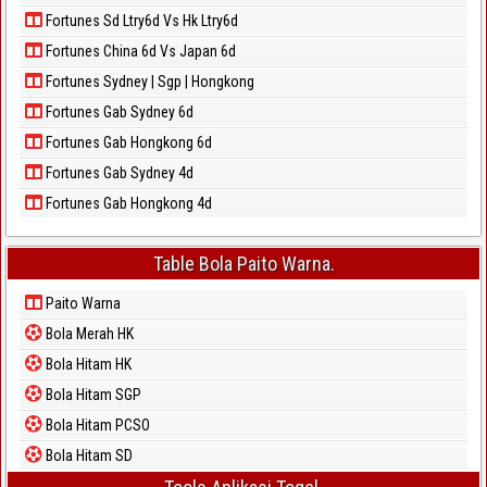
Fortunes Sd Ltry6d Vs Hk Ltry6d
Fortunes China 6d Vs Japan 6d
Fortunes Sydney | Sgp | Hongkong
Fortunes Gab Sydney 6d
Fortunes Gab Hongkong 6d
Fortunes Gab Sydney 4d
Fortunes Gab Hongkong 4d
Table Bola Paito Warna.
Paito Warna
Bola Merah HK
Bola Hitam HK
Bola Hitam SGP
Bola Hitam PCSO
Bola Hitam SD