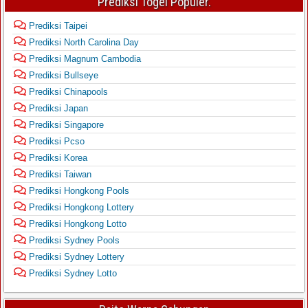
Prediksi Togel Populer.
Prediksi Taipei
Prediksi North Carolina Day
Prediksi Magnum Cambodia
Prediksi Bullseye
Prediksi Chinapools
Prediksi Japan
Prediksi Singapore
Prediksi Pcso
Prediksi Korea
Prediksi Taiwan
Prediksi Hongkong Pools
Prediksi Hongkong Lottery
Prediksi Hongkong Lotto
Prediksi Sydney Pools
Prediksi Sydney Lottery
Prediksi Sydney Lotto