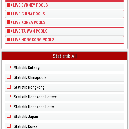
LIVE SYDNEY POOLS
LIVE CHINA POOLS
LIVE KOREA POOLS
LIVE TAIWAN POOLS
LIVE HONGKONG POOLS
Statistik All
Statistik Bullseye
Statistik Chinapools
Statistik Hongkong
Statistik Hongkong Lottery
Statistik Hongkong Lotto
Statistik Japan
Statistik Korea