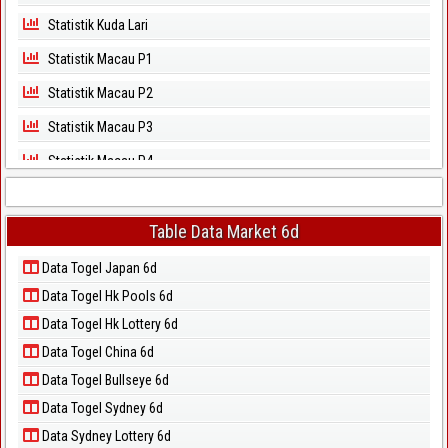
Statistik Kuda Lari
Statistik Macau P1
Statistik Macau P2
Statistik Macau P3
Statistik Macau P4
Statistik Macau P5
Statistik Magnum Cambodia
Table Data Market 6d
Statistik North Carolina Day
Data Togel Japan 6d
Data Togel Hk Pools 6d
Statistik North Carolina Evening
Data Togel Hk Lottery 6d
Statistik Pcso
Data Togel China 6d
Statistik Sao Paulo
Data Togel Bullseye 6d
Statistik Singapore
Data Togel Sydney 6d
Statistik Sydney
Data Sydney Lottery 6d