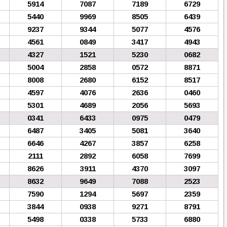
5914
7087
7189
6729
5440
9969
8505
6439
9237
9344
5077
4576
4561
0849
3417
4943
4327
1521
5230
0682
5004
2858
0572
8871
8008
2680
6152
8517
4597
4076
2636
0460
5301
4689
2056
5693
0341
6433
0975
0479
6487
3405
5081
3640
6646
4267
3857
6258
2111
2892
6058
7699
8626
3911
4370
3097
8632
9649
7088
2523
7590
1294
5697
2359
3844
0938
9271
8791
5498
0338
5733
6880