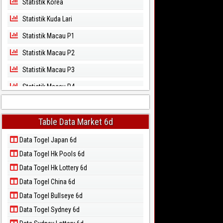
Statistik Korea
Statistik Kuda Lari
Statistik Macau P1
Statistik Macau P2
Statistik Macau P3
Statistik Macau P4
Statistik Macau P5
Statistik Magnum Cambodia
Table Data Market 6d
Statistik North Carolina Day
Data Togel Japan 6d
Data Togel Hk Pools 6d
Statistik North Carolina Evening
Data Togel Hk Lottery 6d
Statistik Pcso
Data Togel China 6d
Statistik Sao Paulo
Data Togel Bullseye 6d
Statistik Singapore
Data Togel Sydney 6d
Statistik Sydney