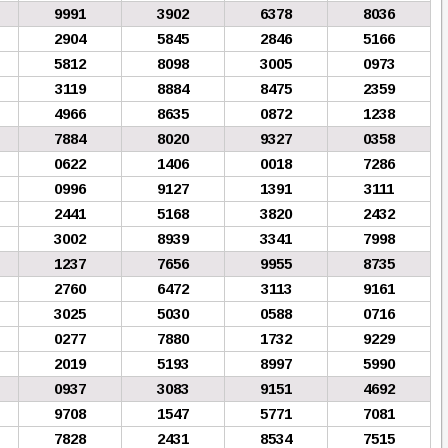
9991
3902
6378
8036
2904
5845
2846
5166
5812
8098
3005
0973
3119
8884
8475
2359
4966
8635
0872
1238
7884
8020
9327
0358
0622
1406
0018
7286
0996
9127
1391
3111
2441
5168
3820
2432
3002
8939
3341
7998
1237
7656
9955
8735
2760
6472
3113
9161
3025
5030
0588
0716
0277
7880
1732
9229
2019
5193
8997
5990
0937
3083
9151
4692
9708
1547
5771
7081
7828
2431
8534
7515