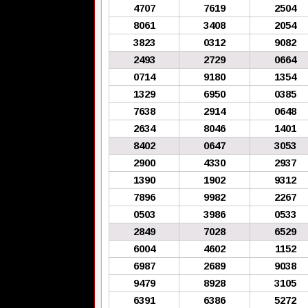
4707
7619
2504
8061
3408
2054
3823
0312
9082
2493
2729
0664
0714
9180
1354
1329
6950
0385
7638
2914
0648
2634
8046
1401
8402
0647
3053
2900
4330
2937
1390
1902
9312
7896
9982
2267
0503
3986
0533
2849
7028
6529
6004
4602
1152
6987
2689
9038
9479
8928
3105
6391
6386
5272