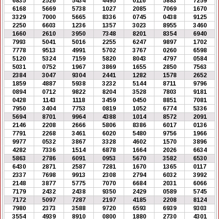
6835
2526
5434
4495
0116
5883
7259
6168
5669
5738
1027
2085
7069
1670
3329
7000
5665
8336
0745
0438
9125
2250
6603
1236
1357
3023
8955
3460
1660
2610
3950
7348
8201
8354
6940
7993
5041
5016
2255
6247
9897
1702
7778
9513
4991
5702
3767
0260
6598
5120
5324
7159
5820
8043
4797
0584
5031
0752
1967
3869
1655
2850
7563
2384
3047
9304
2441
1282
1578
2652
1859
4887
5938
3232
5144
8711
9796
0894
0712
9822
8204
3528
7803
9181
0428
1143
1118
3459
0450
8851
7081
7950
3404
7753
0819
1052
6774
5336
5694
8701
9964
4388
1014
8572
2091
2146
2208
2666
5806
8386
6017
0136
7791
2268
3461
6020
5480
9756
1966
9977
0532
3867
3328
4602
1570
3896
4282
7336
1514
6878
1664
2026
6634
5863
2786
6091
0953
5670
3582
6530
6430
2871
2587
7281
1670
1365
0117
2337
7698
9913
2308
2794
6032
3992
2148
3877
5775
7070
6684
2031
6066
7179
2432
2438
9350
2429
0589
5745
7172
5097
7287
2197
4185
2208
8124
7980
2373
3588
9720
6593
6939
9303
3554
4939
8910
0800
1880
2730
4301