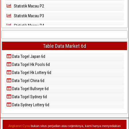
Statistik Macau P2
Statistik Macau P3
Statistik Macau P4
Statistik Macau P5
Statistik Magnum Cambodia
Table Data Market 6d
Statistik North Carolina Day
Data Togel Japan 6d
Data Togel Hk Pools 6d
Statistik North Carolina Evening
Data Togel Hk Lottery 6d
Statistik Pcso
Data Togel China 6d
Statistik Sao Paulo
Data Togel Bullseye 6d
Statistik Singapore
Data Togel Sydney 6d
Statistik Sydney
Data Sydney Lottery 6d
Statistik Sydney Lottery
Statistik Sydney Lotto
Angkanet Cyou
bukan situs perjudian atau sejenisnya, kami hanya menyediakan