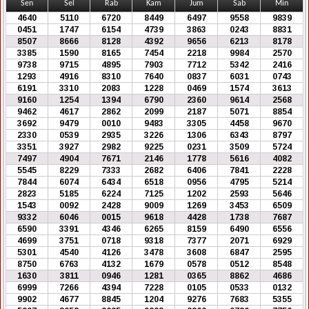
Sen
Sel
Rab
Kam
Jum
Sab
Min
4640
5110
6720
8449
6497
9558
9839
0451
1747
6154
4739
3863
0243
8831
8507
8666
8128
4392
9656
6213
8178
3385
1590
8165
7454
2218
9984
2570
9738
9715
4895
7903
7712
5342
2416
1293
4916
8310
7640
0837
6031
0743
6191
3310
2083
1228
0469
1574
3613
9160
1254
1394
6790
2360
9614
2568
9462
4617
2862
2099
2187
5071
8854
3692
9479
0010
9483
3305
4458
9670
2330
0539
2935
3226
1306
6343
8797
3351
3927
2982
9225
0231
3509
5724
7497
4904
7671
2146
1778
5616
4082
5545
8229
7333
2682
6406
7841
2228
7844
6074
6434
6518
0956
4795
5214
2823
5185
6224
7125
1202
2593
5646
1543
0092
2428
9009
1269
3453
6509
9332
6046
0015
9618
4428
1738
7687
6590
3391
4346
6265
8159
6490
6556
4699
3751
0718
9318
7377
2071
6929
5301
4540
4126
3478
3608
6847
2595
8750
6763
4132
1679
0578
0512
8548
1630
3811
0946
1281
0365
8862
4686
6999
7266
4394
7228
0105
0533
0132
9902
4677
8845
1204
9276
7683
5355