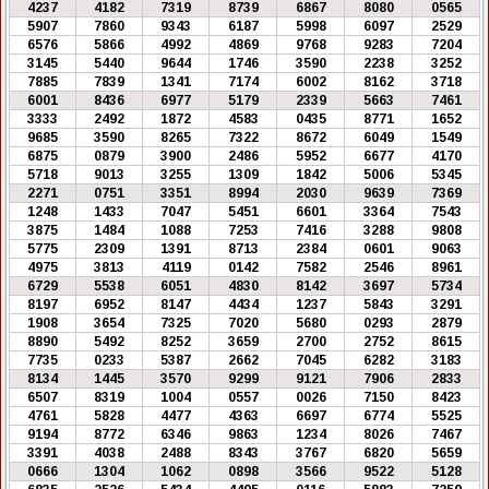
4237
4182
7319
8739
6867
8080
0565
5907
7860
9343
6187
5998
6097
2529
6576
5866
4992
4869
9768
9283
7204
3145
5440
9644
1746
3590
2238
3252
7885
7839
1341
7174
6002
8162
3718
6001
8436
6977
5179
2339
5663
7461
3333
2492
1872
4583
0435
8771
1652
9685
3590
8265
7322
8672
6049
1549
6875
0879
3900
2486
5952
6677
4170
5718
9013
3255
1309
1842
5006
5345
2271
0751
3351
8994
2030
9639
7369
1248
1433
7047
5451
6601
3364
7543
3875
1484
1088
7253
7416
3288
9808
5775
2309
1391
8713
2384
0601
9063
4975
3813
4119
0142
7582
2546
8961
6729
5538
6051
4830
8142
3697
5734
8197
6952
8147
4434
1237
5843
3291
1908
3654
7325
7020
5680
0293
2879
8890
5492
8252
3659
2700
2752
8615
7735
0233
5387
2662
7045
6282
3183
8134
1445
3570
9299
9121
7906
2833
6507
8319
1004
0557
0026
7150
8423
4761
5828
4477
4363
6697
6774
5525
9194
8772
6346
9863
1234
8026
7467
3391
4038
2488
8343
3767
6820
5659
0666
1304
1062
0898
3566
9522
5128