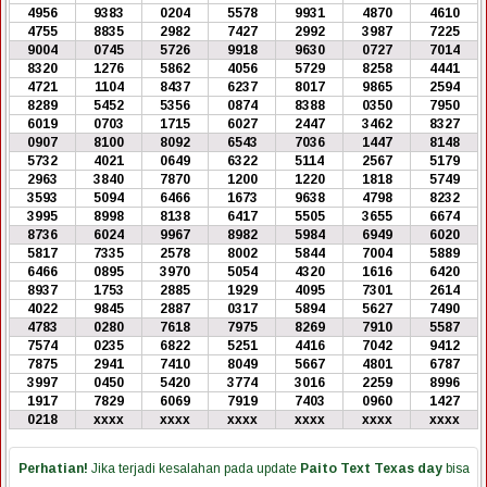
4956
9383
0204
5578
9931
4870
4610
4755
8835
2982
7427
2992
3987
7225
9004
0745
5726
9918
9630
0727
7014
8320
1276
5862
4056
5729
8258
4441
4721
1104
8437
6237
8017
9865
2594
8289
5452
5356
0874
8388
0350
7950
6019
0703
1715
6027
2447
3462
8327
0907
8100
8092
6543
7036
1447
8148
5732
4021
0649
6322
5114
2567
5179
2963
3840
7870
1200
1220
1818
5749
3593
5094
6466
1673
9638
4798
8232
3995
8998
8138
6417
5505
3655
6674
8736
6024
9967
8982
5984
6949
6020
5817
7335
2578
8002
5844
7004
5889
6466
0895
3970
5054
4320
1616
6420
8937
1753
2885
1929
4095
7301
2614
4022
9845
2887
0317
5894
5627
7490
4783
0280
7618
7975
8269
7910
5587
7574
0235
6822
5251
4416
7042
9412
7875
2941
7410
8049
5667
4801
6787
3997
0450
5420
3774
3016
2259
8996
1917
7829
6069
7919
7403
0960
1427
0218
xxxx
xxxx
xxxx
xxxx
xxxx
xxxx
Perhatian!
Jika terjadi kesalahan pada update
Paito Text Texas day
bisa