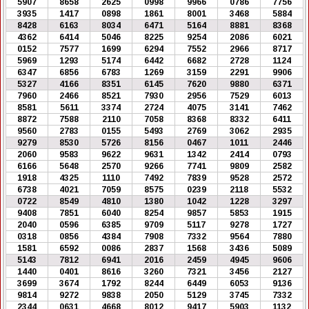
5907
8658
2625
0998
9966
0786
7756
3935
1417
0898
1861
8001
3468
5884
8428
6163
8034
6471
5164
8881
8368
4362
6414
5046
8225
9254
2086
6021
0152
7577
1699
6294
7552
2966
8717
5969
1293
5174
6442
6682
2728
1124
6347
6856
6783
1269
3159
2291
9906
5327
4166
8351
6145
7620
9880
6371
7960
2466
8521
7930
2956
7529
6013
8581
5611
3374
2724
4075
3141
7462
8872
7588
2110
7058
8368
8332
6411
9560
2783
0155
5493
2769
3062
2935
9279
8530
5726
8156
0467
1011
2446
2060
9583
9622
9631
1342
2414
0793
6166
5648
2570
9266
7741
9809
2582
1918
4325
1110
7492
7839
9528
2572
6738
4021
7059
8575
0239
2118
5532
0722
8549
4810
1380
1042
1228
3297
9408
7851
6040
8254
9857
5853
1915
2040
0596
6385
9709
5117
9278
1727
0318
0856
4384
7908
7332
9564
7880
1581
6592
0086
2837
1568
3436
5089
5143
7812
6941
2016
2459
4945
9606
1440
0401
8616
3260
7321
3456
2127
3699
3674
1792
8244
6449
6053
9136
9814
9272
9838
2050
5129
3745
7332
2344
0631
4668
8012
9417
5903
1132