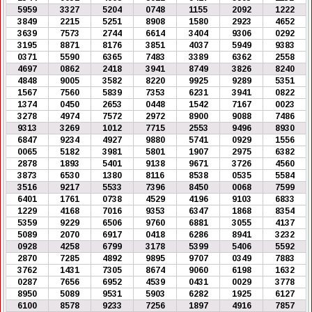
5959
3327
5204
0748
1155
2092
1222
3849
2215
5251
8908
1580
2923
4652
3639
7573
2744
6614
3404
9306
0292
3195
8871
8176
3851
4037
5949
9383
0371
5590
6365
7483
3389
6362
2558
4697
0862
2418
3941
8749
3826
8240
4848
9005
3582
8220
9925
9289
5351
1567
7560
5839
7353
6231
3941
0822
1374
0450
2653
0448
1542
7167
0023
3278
4974
7572
2972
8900
9088
7486
9313
3269
1012
7715
2553
9496
8930
6847
9234
4927
9880
5741
0929
1556
0065
5182
3981
5801
1907
2975
6382
2878
1893
5401
9138
9671
3726
4560
3873
6530
1380
8116
8538
0535
5584
3516
9217
5533
7396
8450
0068
7599
6401
1761
0738
4529
4196
9103
6833
1229
4168
7016
9353
6347
1868
8354
5359
9229
6506
9760
6881
3055
4137
5089
2070
6917
0418
6286
8941
3232
0928
4258
6799
3178
5399
5406
5592
2870
7285
4892
9895
9707
0349
7883
3762
1431
7305
8674
9060
6198
1632
0287
7656
6952
4539
0431
0029
3778
8950
5089
9531
5903
6282
1925
6127
6100
8578
9233
7256
1897
4916
7857