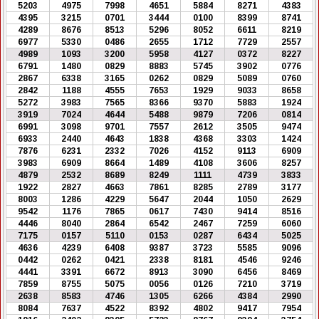
5203
4975
7998
4651
5884
8271
4383
4395
3215
0701
3444
0100
8399
8741
4289
8676
8513
5296
8052
6611
8219
6977
5330
0486
2655
1712
7729
2557
4989
1093
3200
5958
4127
0372
8227
6791
1480
0829
8883
5745
3902
0776
2867
6338
3165
0262
0829
5089
0760
2842
1188
4555
7653
1929
9033
8658
5272
3983
7565
8366
9370
5883
1924
3919
7024
4644
5488
9879
7206
0814
6991
3098
9701
7557
2612
3505
9474
6933
2440
4643
1838
4368
3303
1424
7876
6231
2332
7026
4152
9113
6909
3983
6909
8664
1489
4108
3606
8257
4879
2532
8689
8249
1111
4739
3833
1922
2827
4663
7861
8285
2789
3177
8003
1286
4229
5647
2044
1050
2629
9542
1176
7865
0617
7430
9414
8516
4446
8040
2864
6542
2467
7259
6060
7175
0157
5110
0153
0287
6434
5025
4636
4239
6408
9387
3723
5585
9096
0442
0262
0421
2338
8181
4546
9246
4441
3391
6672
8913
3090
6456
8469
7859
8755
5075
0056
0126
7210
3719
2638
8583
4746
1305
6266
4384
2990
8084
7637
4522
8392
4802
9417
7954