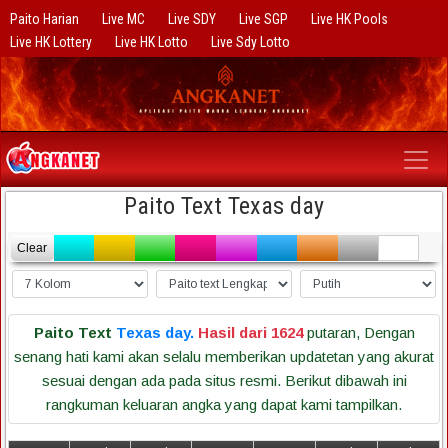
Paito Harian
Live MC
Live SDY
Live SGP
Live HK Pools
Live HK Lottery
Live HK Lotto
Live Sdy Lotto
Paito Text Texas day
Clear
Paito Text
Texas day.
Hasil dari 1624
putaran, Dengan
senang hati kami akan selalu memberikan updatetan yang akurat
sesuai dengan ada pada situs resmi. Berikut dibawah ini
rangkuman keluaran angka yang dapat kami tampilkan.