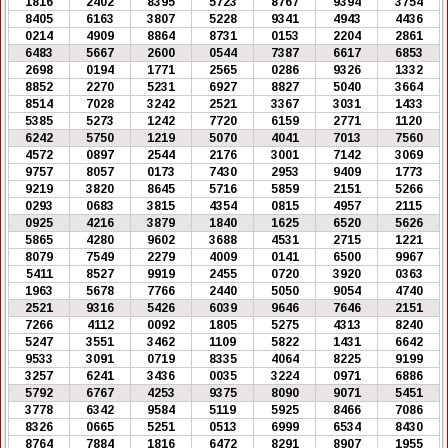
1816
2402
8395
5723
8767
9394
3754
8405
6163
3807
5228
9341
4943
4436
0214
4909
8864
8731
0153
2204
2861
6483
5667
2600
0544
7387
6617
6853
2698
0194
1771
2565
0286
9326
1332
8852
2270
5231
6927
8827
5040
3664
8514
7028
3242
2521
3367
3031
1433
5385
5273
1242
7720
6159
2771
1120
6242
5750
1219
5070
4041
7013
7560
4572
0897
2544
2176
3001
7142
3069
9757
8057
0173
7430
2953
9409
1773
9219
3820
8645
5716
5859
2151
5266
0293
0683
3815
4354
0815
4957
2115
0925
4216
3879
1840
1625
6520
5626
5865
4280
9602
3688
4531
2715
1221
8079
7549
2279
4009
0141
6500
9967
5411
8527
9919
2455
0720
3920
0363
1963
5678
7766
2440
5050
9054
4740
2521
9316
5426
6039
9646
7646
2151
7266
4112
0092
1805
5275
4313
8240
5247
3551
3462
1109
5822
1431
6642
9533
3091
0719
8335
4064
8225
9199
3257
6241
3436
0035
3224
0971
6886
5792
6767
4253
9375
8090
9071
5451
3778
6342
9584
5119
5925
8466
7086
8326
0665
5251
0513
6999
6534
8430
8764
7884
1816
6472
8291
8907
1955