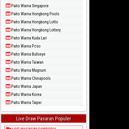
Paito Warna Singapore
Paito Warna Hongkong Pools
Paito Warna Hongkong Lotto
Paito Warna Hongkong Lottery
Paito Warna Kuda Lari
Paito Warna Pcso
Paito Warna Bullseye
Paito Warna Taiwan
Paito Warna Magnum
Paito Warna Chinapools
Paito Warna Japan
Paito Warna Korea
Paito Warna Taipei
Live Draw Pasaran Populer