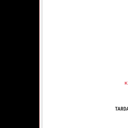
K
TARD