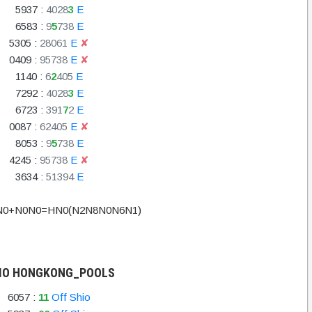
5937
:
4
0
2
8
3
E
6583
:
9
5
7
3
8
E
5305
:
2
8
0
6
1
E
✘
0409
:
9
5
7
3
8
E
✘
1140
:
6
2
4
0
5
E
7292
:
4
0
2
8
3
E
6723
:
3
9
1
7
2
E
0087
:
6
2
4
0
5
E
✘
8053
:
9
5
7
3
8
E
4245
:
9
5
7
3
8
E
✘
3634
:
5
1
3
9
4
E
N0+N0N0=HN0(N2N8N0N6N1)
IO HONGKONG_POOLS
6057
:
11
Off Shio