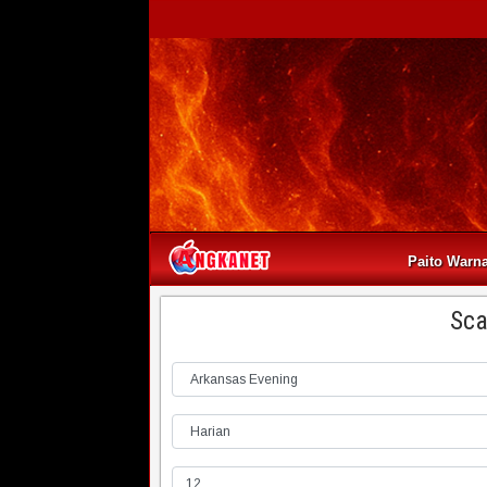
Paito Warn
Sca