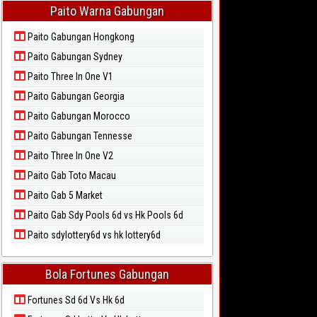
Paito Warna Gabungan
Paito Gabungan Hongkong
Paito Gabungan Sydney
Paito Three In One V1
Paito Gabungan Georgia
Paito Gabungan Morocco
Paito Gabungan Tennesse
Paito Three In One V2
Paito Gab Toto Macau
Paito Gab 5 Market
Paito Gab Sdy Pools 6d vs Hk Pools 6d
Paito sdylottery6d vs hk lottery6d
Bola Fortunes Gabungan
Fortunes Sd 6d Vs Hk 6d