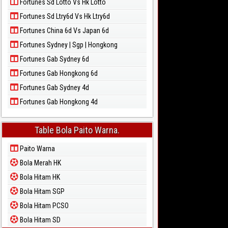
Fortunes Sd Lotto Vs Hk Lotto
Fortunes Sd Ltry6d Vs Hk Ltry6d
Fortunes China 6d Vs Japan 6d
Fortunes Sydney | Sgp | Hongkong
Fortunes Gab Sydney 6d
Fortunes Gab Hongkong 6d
Fortunes Gab Sydney 4d
Fortunes Gab Hongkong 4d
Table Bola Paito Warna.
Paito Warna
Bola Merah HK
Bola Hitam HK
Bola Hitam SGP
Bola Hitam PCSO
Bola Hitam SD