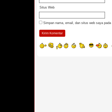
Situs Web
Simpan nama, email, dan situs web saya pada 