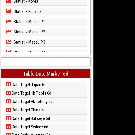
Statistik Korea
Statistik Kuda Lari
Statistik Macau P1
Statistik Macau P2
Statistik Macau P3
Statistik Macau P4
Statistik Macau P5
Statistik Magnum Cambodia
Table Data Market 6d
Statistik North Carolina Day
Data Togel Japan 6d
Data Togel Hk Pools 6d
Statistik North Carolina Evening
Data Togel Hk Lottery 6d
Statistik Pcso
Data Togel China 6d
Statistik Sao Paulo
Data Togel Bullseye 6d
Statistik Singapore
Data Togel Sydney 6d
Statistik Sydney