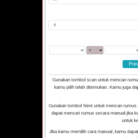
Pre
Gunakan tombol scan untuk mencari rumus s
kamu pilih telah ditemukan. Kamu juga d
Gunakan tombol Next untuk mencari rumus s
dapat mencari rumus secara manual jika
untuk k
Jika kamu memilih cara manual, kamu dapat