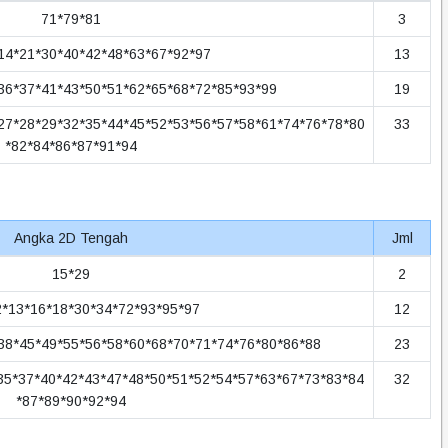
71*79*81
3
14*21*30*40*42*48*63*67*92*97
13
36*37*41*43*50*51*62*65*68*72*85*93*99
19
27*28*29*32*35*44*45*52*53*56*57*58*61*74*76*78*80
33
*82*84*86*87*91*94
Angka 2D Tengah
Jml
15*29
2
2*13*16*18*30*34*72*93*95*97
12
38*45*49*55*56*58*60*68*70*71*74*76*80*86*88
23
35*37*40*42*43*47*48*50*51*52*54*57*63*67*73*83*84
32
*87*89*90*92*94