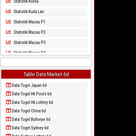
Statistik Korea
Statistik Kuda Lari
Statistik Macau P1
Statistik Macau P2
Statistik Macau P3
Statistik Macau P4
Statistik Macau P5
Statistik Magnum Cambodia
Table Data Market 6d
Statistik North Carolina Day
Data Togel Japan 6d
Data Togel Hk Pools 6d
Statistik North Carolina Evening
Data Togel Hk Lottery 6d
Statistik Pcso
Data Togel China 6d
Statistik Sao Paulo
Data Togel Bullseye 6d
Statistik Singapore
Data Togel Sydney 6d
Statistik Sydney