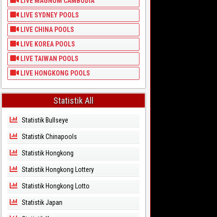
LIVE MAGNUM CAMBODIA
LIVE SYDNEY POOLS
LIVE CHINA POOLS
LIVE KOREA POOLS
LIVE TAIWAN POOLS
LIVE HONGKONG POOLS
Statistik All
Statistik Bullseye
Statistik Chinapools
Statistik Hongkong
Statistik Hongkong Lottery
Statistik Hongkong Lotto
Statistik Japan