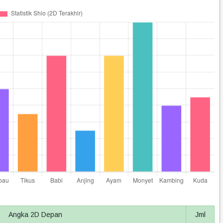
Angka 2D Depan
Jml