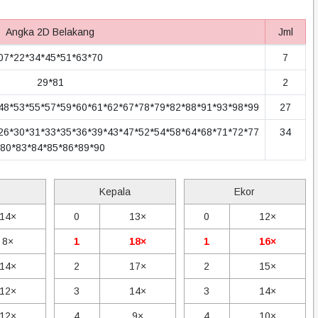
Angka 2D Belakang
Jml
07*22*34*45*51*63*70
7
29*81
2
48*53*55*57*59*60*61*62*67*78*79*82*88*91*93*98*99
27
26*30*31*33*35*36*39*43*47*52*54*58*64*68*71*72*77
34
*80*83*84*85*86*89*90
Kepala
Ekor
14×
0
13×
0
12×
8×
1
18×
1
16×
14×
2
17×
2
15×
12×
3
14×
3
14×
12×
4
9×
4
10×