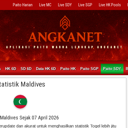
Paito Harian
Live MC
Live SDY
Live SGP
Live HK Pools
a
HK 6D
SD 6D
Data HK 6D
Paito HK
Paito SGP
Paito SDY
tatistik Maldives
 Maldives Sejak 07 April 2026
update dan akurat untuk menghasilkan statistik Togel lebih jitu