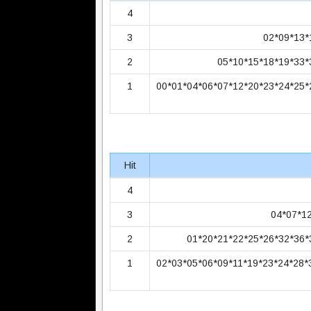
4
3
02*09*13*
2
05*10*15*18*19*33*
1
00*01*04*06*07*12*20*23*24*25*
Hit
4
3
04*07*1
2
01*20*21*22*25*26*32*36*
1
02*03*05*06*09*11*19*23*24*28*