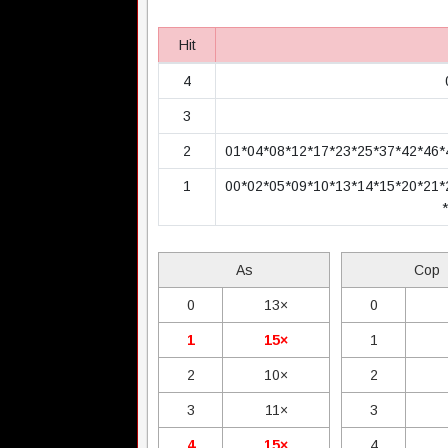
Hit
4
3
2
01*04*08*12*17*23*25*37*42*46*
1
00*02*05*09*10*13*14*15*20*21*
As
Cop
0
13×
0
1
15×
1
2
10×
2
3
11×
3
4
15×
4