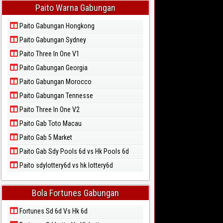
Paito Warna Gabungan
Paito Gabungan Hongkong
Paito Gabungan Sydney
Paito Three In One V1
Paito Gabungan Georgia
Paito Gabungan Morocco
Paito Gabungan Tennesse
Paito Three In One V2
Paito Gab Toto Macau
Paito Gab 5 Market
Paito Gab Sdy Pools 6d vs Hk Pools 6d
Paito sdylottery6d vs hk lottery6d
Bola Fortunes Gabungan
Fortunes Sd 6d Vs Hk 6d