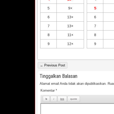
5
9×
5
6
13×
6
7
13×
7
8
11×
8
9
12×
9
← Previous Post
Tinggalkan Balasan
Alamat email Anda tidak akan dipublikasikan.
Ruas
Komentar
*